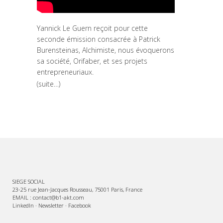
Yannick Le Guern reçoit pour cette
seconde émission consacrée à Patrick
Burensteinas, Alchimiste, nous évoquerons
sa société, Orifaber, et ses projets
entrepreneuriaux.
(suite…)
SIEGE SOCIAL
23-25 rue Jean-Jacques Rousseau, 75001 Paris, France
EMAIL : contact@b1-akt.com
LinkedIn
·
Newsletter
·
Facebook