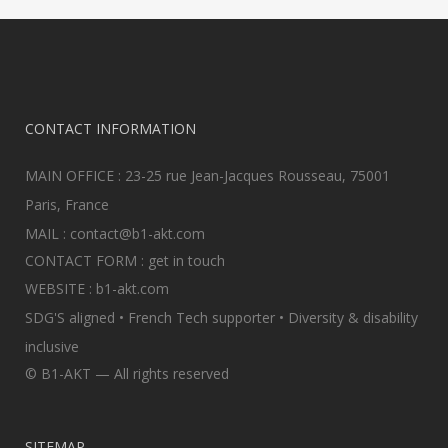
CONTACT INFORMATION
MAIN OFFICE : 23-25 rue Jean-Jacques Rousseau, 75001
Paris, France
MAIL :
contact@b1-akt.com
CONTACT FORM :
get in touch
WEBSITE :
b1-akt.com
SDG'S aligned • French Tech supporter • Diversity & disability
inclusive
© B1-AKT — All rights reserved
SITEMAP