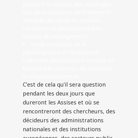
prendre la mesure des avantages
que peut procurer un traitement
adéquat des langues, comme
ressource et dimension à part
entière du management,
ou de la culture où le
plurilinguisme et la diversité
culturelle apparaissent comme un
formidable réservoir de créativité
et d’épanouissement.
C’est de cela qu’il sera question
pendant les deux jours que
dureront les Assises et où se
rencontreront des chercheurs, des
décideurs des administrations
nationales et des institutions