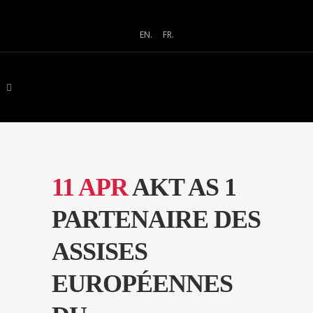
EN.
FR.
11 APR
AKT AS 1
PARTENAIRE DES
ASSISES
EUROPÉENNES