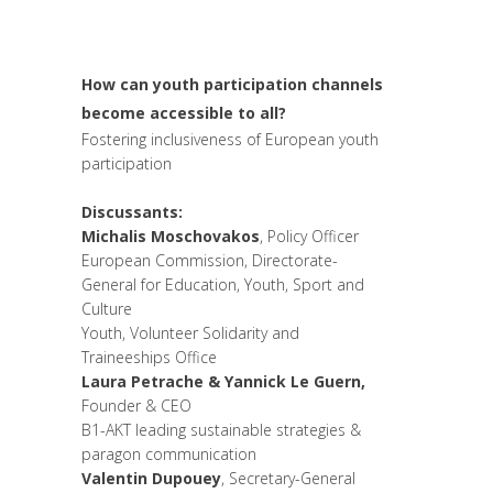
Leadership et Management
,
Politique
,
Prospective
,
Réflexion
,
Research
How can youth participation channels
become accessible to all?
Fostering inclusiveness of European youth
participation
Discussants:
Michalis Moschovakos
, Policy Officer
European Commission, Directorate-
General for Education, Youth, Sport and
Culture
Youth, Volunteer Solidarity and
Traineeships Office
Laura Petrache & Yannick Le Guern,
Founder & CEO
B1-AKT leading sustainable strategies &
paragon communication
Valentin Dupouey
, Secretary-General