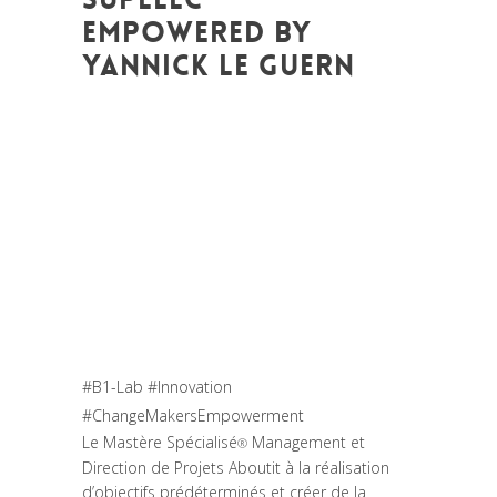
EMPOWERED BY
YANNICK LE GUERN
Posted at 18:27h
in
Akt As One
,
Art de
changer le monde et de batir une
humanité meilleure
,
Arts et Mondes
,
Be
Com Lab
,
Change Makers
,
Coaching et
Développement
,
Conférences
,
Entrepreneurship
,
Europe
,
Global
Sustainable Leaders
,
Innovation
,
Interculturalité / Diversité
,
Leadership et
Management
,
Politique
,
Prospective
,
Réflexion
,
Women entrepreneurs
#B1-Lab #Innovation
#ChangeMakersEmpowerment
Le Mastère Spécialisé
Management et
®
Direction de Projets Aboutit à la réalisation
d’objectifs prédéterminés et créer de la