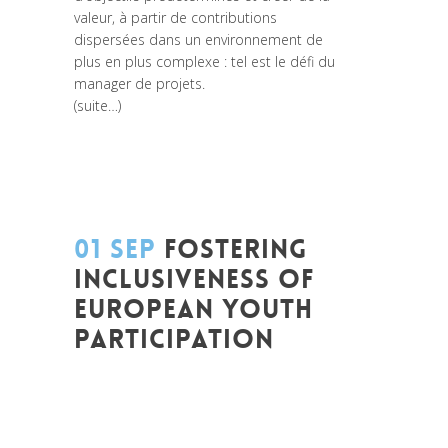
valeur, à partir de contributions
dispersées dans un environnement de
plus en plus complexe : tel est le défi du
manager de projets.
(suite…)
01 SEP
FOSTERING
INCLUSIVENESS OF
EUROPEAN YOUTH
PARTICIPATION
Posted at 20:15h
in
Akt As One
,
Be Com
Lab
,
Conférences
,
Entrepreneurship
,
Europe
,
Global Sustainable Leaders
,
Innovation
,
Interculturalité / Diversité
,