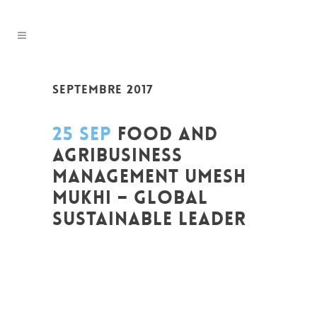
SEPTEMBRE 2017
25 SEP
FOOD AND
AGRIBUSINESS
MANAGEMENT UMESH
MUKHI – GLOBAL
SUSTAINABLE LEADER
Posted at 19:20h
in
Change Makers
,
Coaching et Développement
,
Conférences
,
Entrepreneurship
,
Global Sustainable
Leaders
,
Innovation
,
Interculturalité /
Diversité
,
Leadership et Management
,