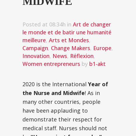
MIDWIFE
Posted at 08:34h
in
Art de changer
le monde et de batir une humanité
meilleure
,
Arts et Mondes
,
Campaign
,
Change Makers
,
Europe
,
Innovation
,
News
,
Réflexion
,
Women entrepreneurs
by
b1-akt
2020 is the International
Year of
the Nurse and Midwife
! As in
many other countries, people
have been applauding to
demonstrate their respect for
medical staff. Nurses should not