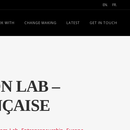
EN.
FR.
K WITH
CHANGE MAKING
LATEST
GET IN TOUCH
N LAB –
NÇAISE