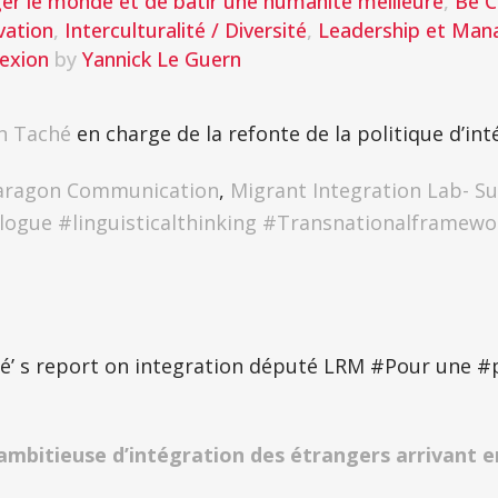
er le monde et de batir une humanité meilleure
,
Be 
vation
,
Interculturalité / Diversité
,
Leadership et Ma
lexion
by
Yannick Le Guern
n Taché
en charge de la refonte de la politique d’inté
Paragon Communication
,
Migrant Integration Lab- Su
alogue
#
linguisticalthinking
#
Transnationalframewo
é’ s report on integration député LRM #Pour une #p
ambitieuse d’intégration des étrangers arrivant e