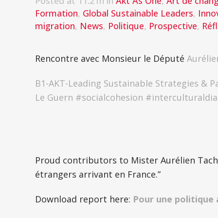
Posted at 11:21h
in
Akt As One
,
Art de chang
Formation
,
Global Sustainable Leaders
,
Inno
migration
,
News
,
Politique
,
Prospective
,
Réf
Rencontre avec Monsieur le Député
Aurélie
B1-AKT-Leading Sustainable Strategies & 
Le Guern
#
socialcohesion
#
interculturaldi
Proud contributors to Mister Aurélien Tach
étrangers arrivant en France.”
Download report here:
Pour une politique 