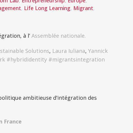
Com Lab
,
Entrepreneurship
,
Europe
,
nagement
,
Life Long Learning
,
Migrant
,
gration, à l’
Assemblée nationale.
stainable Solutions
,
Laura Iuliana
,
Yannick
rk
#
hybrididentity
#
migrantsintegration
olitique ambitieuse d’intégration des
n France