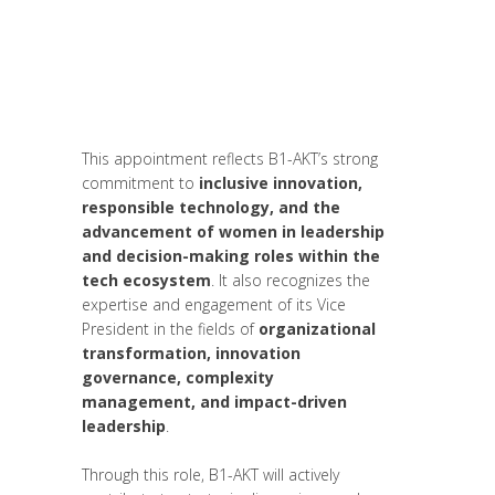
Posted at 08:48h
in
Be Com Lab
,
Change
Makers
,
Global Sustainable Leaders
,
Innovation
,
Leadership et Management
,
News
,
Women entrepreneurs
by
Yannick
Le Guern
This appointment reflects B1-AKT’s strong
commitment to
inclusive innovation,
responsible technology, and the
advancement of women in leadership
and decision-making roles within the
tech ecosystem
. It also recognizes the
expertise and engagement of its Vice
President in the fields of
organizational
transformation, innovation
governance, complexity
management, and impact-driven
leadership
.
Through this role, B1-AKT will actively